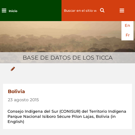
Search
Search
Inicio
for:
Ir
En
al
contenido
Fr
BASE DE DATOS DE LOS TICCA
Bolivia
23 agosto 2015
Consejo Indígena del Sur (CONISUR) del Territorio Indígena
Parque Nacional Isiboro Sécure Pilon Lajas, Bolivia (in
English)