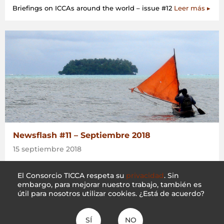
Briefings on ICCAs around the world – issue #12
Leer más ▸
Newsflash #11 – Septiembre 2018
15 septiembre 2018
Briefings on ICCAs around the world – issue #11
Leer más ▸
El Consorcio TICCA respeta su
privacidad
. Sin
embargo, para mejorar nuestro trabajo, también es
útil para nosotros utilizar cookies. ¿Está de acuerdo?
SÍ
NO