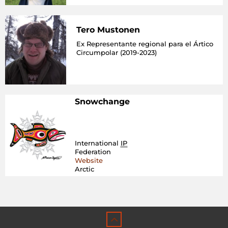
de
los
Océanos»
Tero Mustonen
Ex Representante regional para el Ártico
Circumpolar (2019-2023)
Snowchange
International
IP
Federation
Website
Arctic