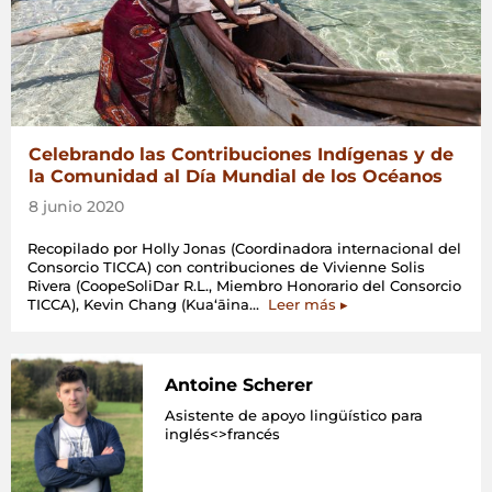
Celebrando las Contribuciones Indígenas y de
la Comunidad al Día Mundial de los Océanos
8 junio 2020
Recopilado por Holly Jonas (Coordinadora internacional del
Consorcio TICCA) con contribuciones de Vivienne Solis
Rivera (CoopeSoliDar R.L., Miembro Honorario del Consorcio
«Celebrando
TICCA), Kevin Chang (Kuaʻāina…
Leer más
▸
las
Contribuciones
Indígenas
y
Antoine Scherer
de
Asistente de apoyo lingüístico para
la
inglés<>francés
Comunidad
al
Día
Mundial