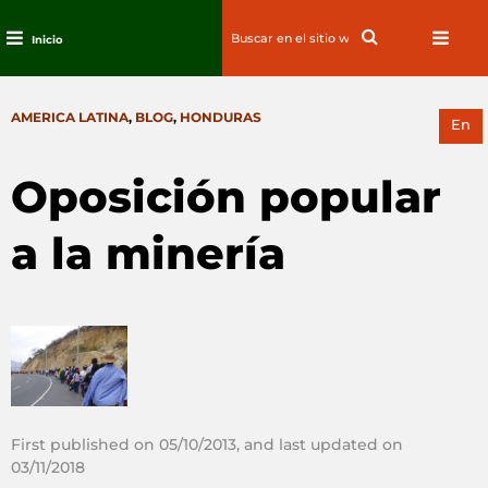
Search
Search
Inicio
for:
Ir
al
CATEGORIES
AMERICA LATINA
,
BLOG
,
HONDURAS
contenido
En
Oposición popular
a la minería
First published on 05/10/2013, and last updated on
03/11/2018