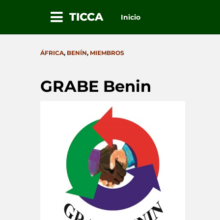
TICCA
Inicio
Ir
al
CATEGORIES
ÁFRICA
,
BENÍN
,
MIEMBROS
contenido
GRABE Benin