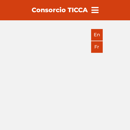
Consorcio TICCA
earch
En
Fr