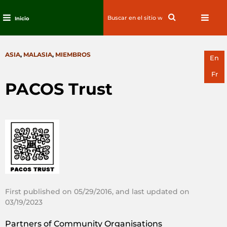
Search
Search
Inicio
for:
Ir
al
CATEGORIES
ASIA
,
MALASIA
,
MIEMBROS
contenido
En
Fr
PACOS Trust
First published on 05/29/2016, and last updated on
03/19/2023
Partners of Community Organisations