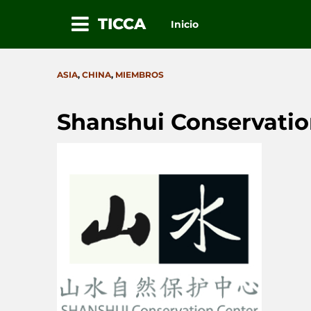
TICCA
Inicio
Ir
al
CATEGORIES
ASIA
,
CHINA
,
MIEMBROS
contenido
Shanshui Conservatio