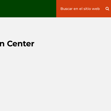
Search
S
for:
n Center