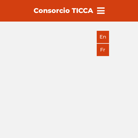
Consorcio TICCA
earch
En
Fr