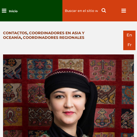
Search
Search
Inicio
for:
Ir
al
CATEGORIES
CONTACTOS
,
COORDINADORES EN ASIA Y
contenido
En
OCEANÍA
,
COORDINADORES REGIONALES
Fr