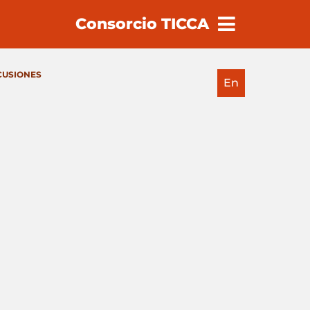
Consorcio TICCA
earch
CUSIONES
En