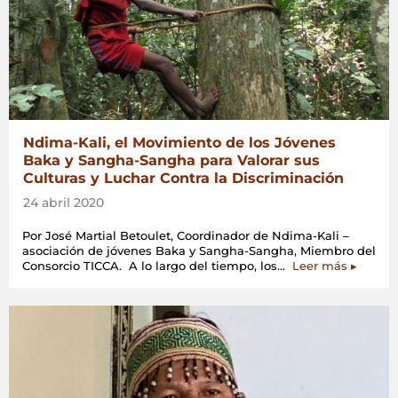
Ndima-Kali, el Movimiento de los Jóvenes
Baka y Sangha-Sangha para Valorar sus
Culturas y Luchar Contra la Discriminación
24 abril 2020
Por José Martial Betoulet, Coordinador de Ndima-Kali –
asociación de jóvenes Baka y Sangha-Sangha, Miembro del
«Ndima-
Consorcio TICCA. A lo largo del tiempo, los…
Leer más
▸
Kali,
el
Movimie
de
los
Jóvenes
Baka
y