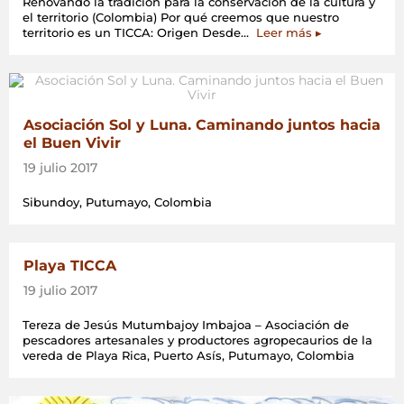
Renovando la tradición para la conservación de la cultura y
el territorio (Colombia) Por qué creemos que nuestro
«Wiotori
territorio es un TICCA: Origen Desde…
Leer más
▸
yepaa
bahequeno
yerijaña»
Asociación Sol y Luna. Caminando juntos hacia
el Buen Vivir
19 julio 2017
Sibundoy, Putumayo, Colombia
Playa TICCA
19 julio 2017
Tereza de Jesús Mutumbajoy Imbajoa – Asociación de
pescadores artesanales y productores agropecaurios de la
vereda de Playa Rica, Puerto Asís, Putumayo, Colombia