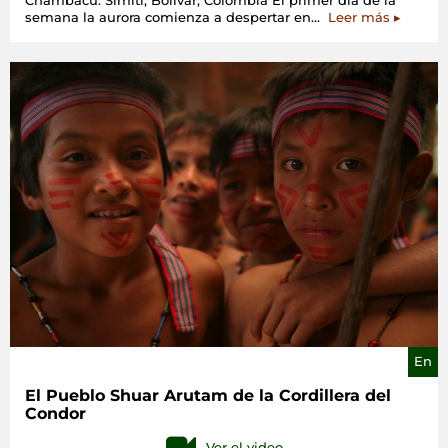
Chambacú. Simití, Bolívar, Colombia El primer día de la
«El
semana la aurora comienza a despertar en…
Leer más
▸
lance
de
la
Mojosera
En
El Pueblo Shuar Arutam de la Cordillera del
Condor
Ver el video