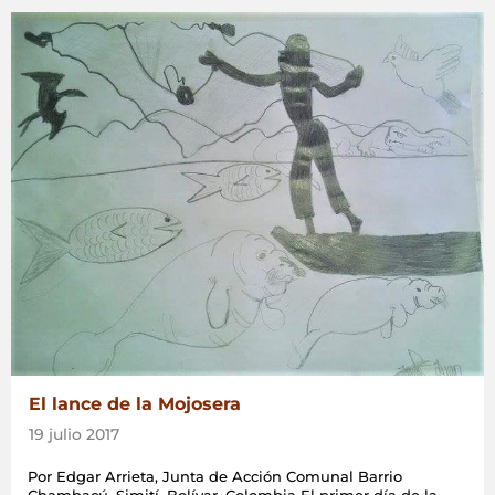
es
un
TICCA,
ustedes
valorarán»
El lance de la Mojosera
19 julio 2017
Por Edgar Arrieta, Junta de Acción Comunal Barrio