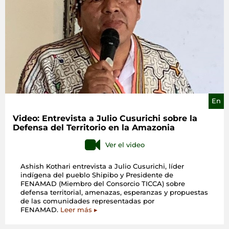
Sangha-
Sangha
para
Valorar
sus
Culturas
y
Luchar
Contra
la
Discrimi
En
Video: Entrevista a Julio Cusurichi sobre la
Defensa del Territorio en la Amazonia
Ver el video
Ashish Kothari entrevista a Julio Cusurichi, líder
indígena del pueblo Shipibo y Presidente de
FENAMAD (Miembro del Consorcio TICCA) sobre
defensa territorial, amenazas, esperanzas y propuestas
de las comunidades representadas por
FENAMAD.
Leer más ▸