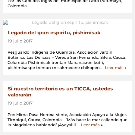
Por los Cabildos ingas del municipio de Orito Putumayo,
Colombia
Legado del gran espíritu, pishimisak
19 julio 2017
Resguardo Indígena de Guambia, Asociación Jardín
Botánico Las Delicias – Vereda San Fernando, Silvia, Cauca,
Colombia Pishimisak trentan Mananasrөn kutri,
«Leg
pishimisakpe trentan misakmerane chikөpen…
Leer más
▸
del
gran
espíri
pishi
Si nuestro territorio es un TICCA, ustedes
valorarán
19 julio 2017
Por: Mirna Rosa Herrera Vente, Asociación Apoyo a la Mujer.
Timbiquí, Cauca, Colombia “Más hace la mar callando que
«Si
la Magdalena hablando” ¡Ayayaiiii…
Leer más
▸
nuestro
territorio