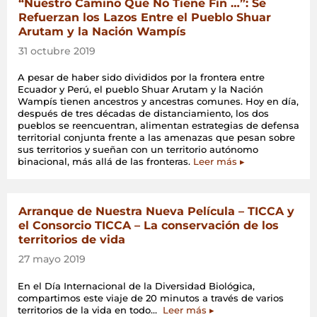
“Nuestro Camino Que No Tiene Fin …”: Se
Refuerzan los Lazos Entre el Pueblo Shuar
Arutam y la Nación Wampís
31 octubre 2019
A pesar de haber sido divididos por la frontera entre
Ecuador y Perú, el pueblo Shuar Arutam y la Nación
Wampís tienen ancestros y ancestras comunes. Hoy en día,
después de tres décadas de distanciamiento, los dos
pueblos se reencuentran, alimentan estrategias de defensa
territorial conjunta frente a las amenazas que pesan sobre
sus territorios y sueñan con un territorio autónomo
binacional, más allá de las fronteras.
Leer más ▸
Arranque de Nuestra Nueva Película – TICCA y
el Consorcio TICCA – La conservación de los
territorios de vida
27 mayo 2019
En el Día Internacional de la Diversidad Biológica,
compartimos este viaje de 20 minutos a través de varios
«Arranque
territorios de la vida en todo…
Leer más
▸