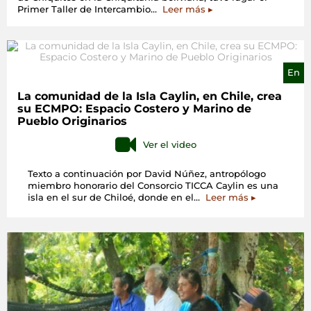
«Intercambio
Primer Taller de Intercambio…
Leer más
▸
de
Experiencias
y
Fortalecimiento
de
En
Capacidades
de
La comunidad de la Isla Caylin, en Chile, crea
Mujeres
su ECMPO: Espacio Costero y Marino de
Indígenas
Pueblo Originarios
Lideresas
de
Ver el video
Bolivia»
Texto a continuación por David Núñez, antropólogo
miembro honorario del Consorcio TICCA Caylin es una
«La
isla en el sur de Chiloé, donde en el…
Leer más
▸
comunidad
de
la
Isla
Caylin,
en
Chile,
crea
su