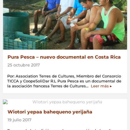
ECMPO:
Espacio
Costero
y
Marino
de
Pueblo
Originarios»
Pura Pesca – nuevo documental en Costa Rica
25 octubre 2017
Por: Association Terres de Cultures, Miembro del Consorcio
TICCA y CoopeSoliDar R.L Pura Pesca es un documental de
«Pura
la asociación francesa Terres de Cultures…
Leer más
▸
Pesca
–
nuevo
documenta
en
Wiotori yepaa bahequeno yerijaña
Costa
19 julio 2017
Rica»