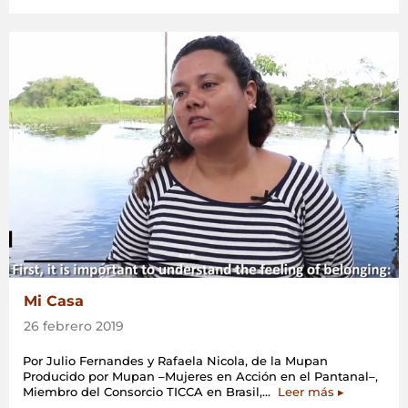
de
Nuestra
Nueva
Película
–
TICCA
y
el
Consorcio
TICCA
–
La
conservación
de
los
territorios
de
vida»
Mi Casa
26 febrero 2019
Por Julio Fernandes y Rafaela Nicola, de la Mupan
Producido por Mupan –Mujeres en Acción en el Pantanal–,
«Mi
Miembro del Consorcio TICCA en Brasil,…
Leer más
▸
Casa»