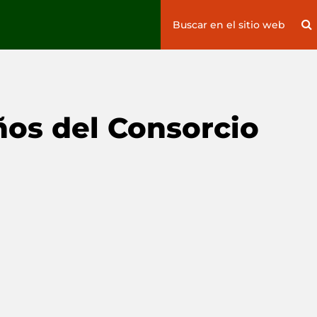
Search
S
for:
ños del Consorcio