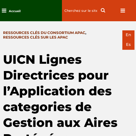
Search
Search
Accueil
for:
Passez
au
CATEGORIES
RESSOURCES CLÉS DU CONSORTIUM APAC
,
contenu
En
RESSOURCES CLÉS SUR LES APAC
Es
UICN Lignes
Directrices pour
l’Application des
categories de
Gestion aux Aires