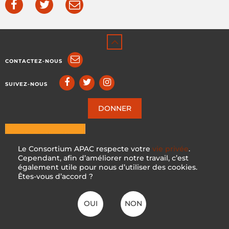
CONTACTEZ-NOUS
SUIVEZ-NOUS
DONNER
Le Consortium APAC respecte votre
vie privée
.
Cependant, afin d’améliorer notre travail, c’est
également utile pour nous d’utiliser des cookies.
Êtes-vous d’accord ?
OUI
NON
ICCA CONSORTIUM
CC BY-NC-SA 4.0
|
PRIVACY POLICY
Créé avec ♥ en Suisse par KOSDESIGN | Hosted in Switzerland by
INFOMANIAK