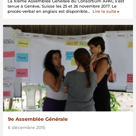
La XIème Assemblée Générale du Consortium APAC s’est
tenue à Genève, Suisse les 25 et 26 novembre 2017. Le
« XI
procés-verbal en anglais est disponible…
Lire la suite
▸
Assembl
Générale
–
Genève,
Suisse »
9e Assemblée Générale
6 décembre 2015