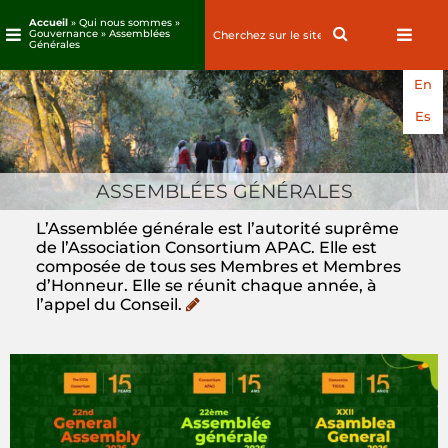
Accueil
» Qui nous sommes »
Search
Search
Gouvernance » Assemblées
Générales
for:
Passez
En
au
contenu
Es
ASSEMBLÉES GÉNÉRALES
L’Assemblée générale est l’autorité suprême
de l’Association Consortium APAC. Elle est
composée de tous ses Membres et Membres
d’Honneur. Elle se réunit chaque année, à
l’appel du Conseil.