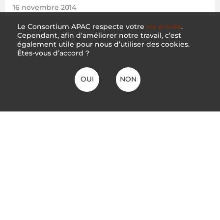
16 novembre 2014
Le Consortium APAC respecte votre
vie privée
.
7e Assemblée Générale, 9-16 Novembre 2014, Leura, Blue
Mountains, Australie Minutes en Anglais
Cependant, afin d’améliorer notre travail, c’est
également utile pour nous d’utiliser des cookies.
Êtes-vous d’accord ?
OUI
NON
6e Assemblée Générale