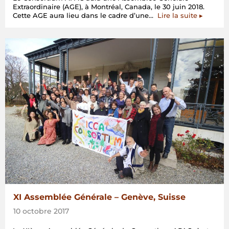
Extraordinaire (AGE), à Montréal, Canada, le 30 juin 2018.
« Assemb
Cette AGE aura lieu dans le cadre d’une…
Lire la suite
▸
Générale
Extraordi
–
Montréal,
Canada »
XI Assemblée Générale – Genève, Suisse
10 octobre 2017