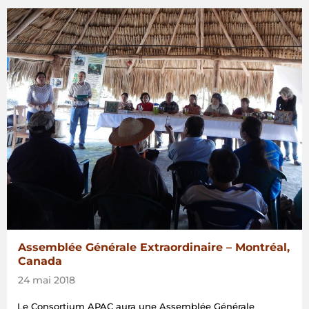
Manille,
les
Philippines »
Assemblée Générale Extraordinaire – Montréal,
Canada
24 mai 2018
Le Consortium APAC aura une Assemblée Générale