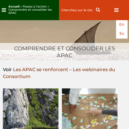
Accueil
» Passez à l’action »
Search
Search
Comprendre et consolider les
APAC
for:
Passez
En
au
contenu
Es
COMPRENDRE ET CONSOLIDER LES
APAC
Voir
Les APAC se renforcent – Les webinaires du
Consortium