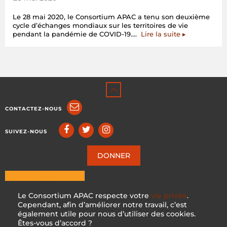
l’opportunis
agressif
Le 28 mai 2020, le Consortium APAC a tenu son deuxième
de
cycle d’échanges mondiaux sur les territoires de vie
l’industrie
« Échanges
pendant la pandémie de COVID-19.…
Lire la suite
▸
minière
mondiaux
pendant
sur
la
les
pandémie
territoires
de
de
COVID-
vie,
19 »
la
santé
CONTACTEZ-NOUS
et
le
bien-
SUIVEZ-NOUS
être
des
communauté
DONNER
pendant
la
pandémie
de
Le Consortium APAC respecte votre
vie privée
.
COVID-
Cependant, afin d’améliorer notre travail, c’est
19 »
également utile pour nous d’utiliser des cookies.
Êtes-vous d’accord ?