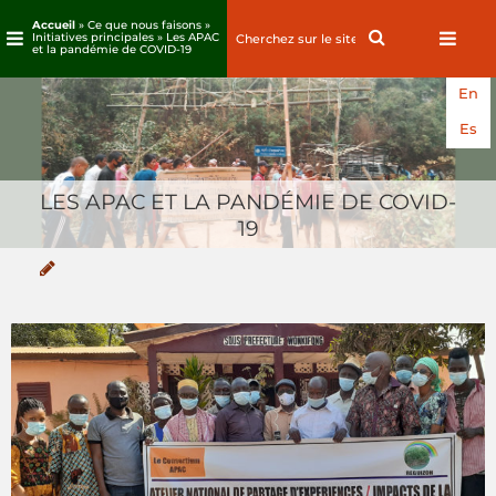
Accueil
» Ce que nous faisons »
Search
Search
Initiatives principales » Les APAC
et la pandémie de COVID-19
for:
Passez
En
au
contenu
Es
LES APAC ET LA PANDÉMIE DE COVID-
19