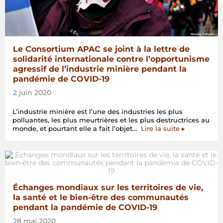
Le Consortium APAC se joint à la lettre de
solidarité internationale contre l’opportunisme
agressif de l’industrie minière pendant la
pandémie de COVID-19
2 juin 2020
L’industrie minière est l’une des industries les plus
polluantes, les plus meurtrières et les plus destructrices au
« Le
monde, et pourtant elle a fait l’objet…
Lire la suite
▸
Consortium
APAC
se
joint
à
la
Échanges mondiaux sur les territoires de vie,
lettre
de
la santé et le bien-être des communautés
solidarité
pendant la pandémie de COVID-19
international
28 mai 2020
contre