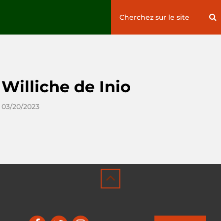
Search
S
for:
illiche de Inio
 03/20/2023