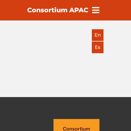
Consortium APAC
earch
En
Es