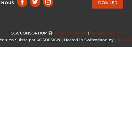
DONNER
-NOUS
ICCA CONSORTIUM
CC BY-NC-SA 4.0
|
PRIVACY POLICY
ec ♥ en Suisse par KOSDESIGN | Hosted in Switzerland by
INFOMA