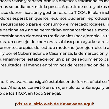
ores revisó y redescubrió las prácticas tradicionales l
ás se podía permitir la pesca. A partir de este y otros r
ásico de zonificación y gestión para su TICCA. El plan 
adores esperaban que los recursos pudieran reproducirs
 recursos (solo para el consumo y el mercado locales). 
s nacionales y no se permitirían embarcaciones a motor
ombinando elementos tradicionales (por ejemplo, la rit
as, un consejo de «personas sabias» para ayudar a resol
lementos propios del estado moderno (por ejemplo, la a
nal y por el Gobernador de Casamanza, la demarcación y
.). Finalmente, establecieron un plan de seguimiento pa
s resultados, al menos en términos de restauración de l
ad Kawawana consiguió establecer de forma oficial su 
a. Ahora, se convirtió en un ejemplo para Senegal y es
o de los TICCA en todo Senegal.
¡
Visite el sitio web de Kawawana aquí
!