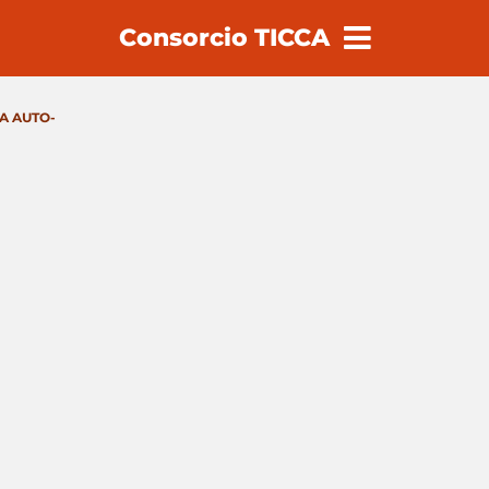
Consorcio TICCA
earch
A AUTO-