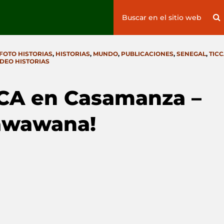
Search
S
for:
FOTO HISTORIAS
,
HISTORIAS
,
MUNDO
,
PUBLICACIONES
,
SENEGAL
,
TICC
IDEO HISTORIAS
CCA en Casamanza –
Kawawana!