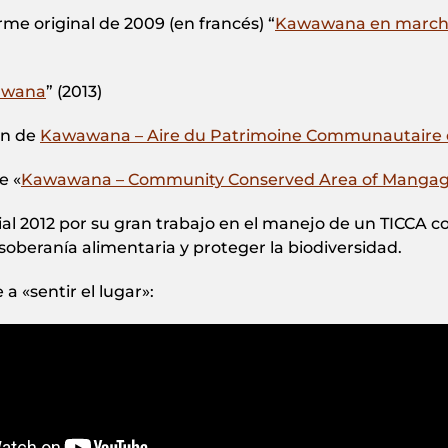
me original de 2009 (en francés) “
Kawawana en marc
wawana
” (2013)
ón de
Kawawana – Aire du Patrimoine Communautaire
e «
Kawawana – Community Conserved Area of Mangag
2012 por su gran trabajo en el manejo de un TICCA con
y soberanía alimentaria y proteger la biodiversidad.
 «sentir el lugar»: