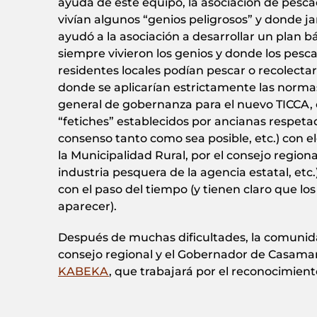
ayuda de este equipo, la asociación de pescad
vivían algunos “genios peligrosos” y donde jam
ayudó a la asociación a desarrollar un plan b
siempre vivieron los genios y donde los pesc
residentes locales podían pescar o recolectar
donde se aplicarían estrictamente las norma
general de gobernanza para el nuevo TICCA, c
“fetiches” establecidos por ancianas respetad
consenso tanto como sea posible, etc.) con e
la Municipalidad Rural, por el consejo regio
industria pesquera de la agencia estatal, etc
con el paso del tiempo (y tienen claro que lo
aparecer).
Después de muchas dificultades, la comunid
consejo regional y el Gobernador de Casamanz
KABEKA
, que trabajará por el reconocimient