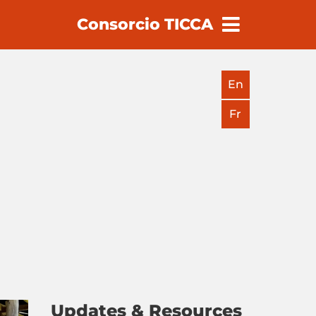
Consorcio TICCA
earch
En
Fr
Updates & Resources