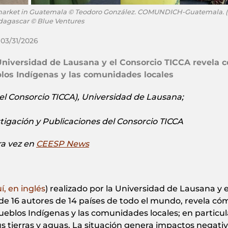
al market in Guatemala © Teodoro González. COMUNDICH-Guatemala. (
agascar © Blue Ventures
 03/31/2026
 Universidad de Lausana y el Consorcio TICCA revela 
blos Indígenas y las comunidades locales
l Consorcio TICCA), Universidad de Lausana;
tigación y Publicaciones del Consorcio TICCA
ra vez en
CEESP News
, en inglés
) realizado por la Universidad de Lausana y e
 de 16 autores de 14 países de todo el mundo, revela có
eblos Indígenas y las comunidades locales; en particul
 tierras y aguas. La situación genera impactos negativ