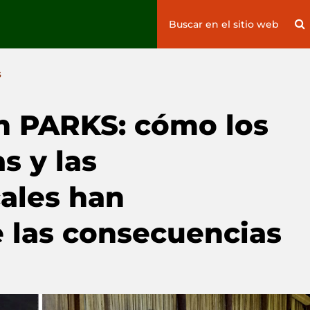
Search
S
for:
S
n PARKS: cómo los
s y las
ales han
 las consecuencias