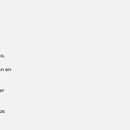
o,
an en
er
os