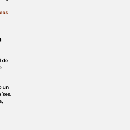
reas
a
l de
e
o un
íses.
a,