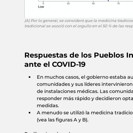
(A) Por lo general, se consideró que la medicina tradici
tradicional se asoció con el orgullo en el 50 % de las res
Respuestas de los Pueblos I
ante el COVID-19
En muchos casos, el gobierno estaba au
comunidades y sus líderes intervinieron.
de instalaciones médicas. Las comunid
responder más rápido y decidieron opta
medidas.
A menudo se utilizó la medicina tradici
(vea las figuras A y B).