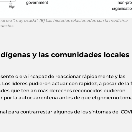
onal era “muy usada”. (B) Las historias relacionadas con la medicina
puestas.
ndígenas y las comunidades locales
sente o era incapaz de reaccionar rápidamente y las
 Los líderes pudieron actuar con rapidez, a pesar de la 
ades que tenían más derechos reconocidos pudieron
r por la autocuarentena antes de que el gobierno tom
onal para contrarrestar algunos de los síntomas del COV