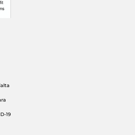
falta
ara
ID-19