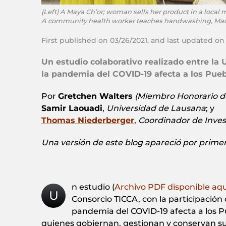
(Left) A Maya Ch’or; woman sells her product in a loc
A community health worker teaches handwashing, Mad
First published on 03/26/2021, and last updated on
Un estudio colaborativo realizado entre la
la pandemia del COVID-19 afecta a los Pue
Por
Gretchen Walters
(Miembro Honorario de
Samir Laouadi
,
Universidad de Lausana
; y
Thomas Niederberger
,
Coordinador de Inves
Una versión de este blog apareció por prime
n estudio (
Archivo PDF disponible aquí
U
Consorcio TICCA, con la participación
pandemia del COVID-19 afecta a los Pu
quienes gobiernan, gestionan y conservan sus