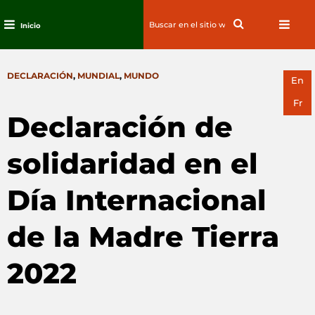
Search
Search
Inicio
for:
Ir
al
CATEGORIES
DECLARACIÓN
,
MUNDIAL
,
MUNDO
contenido
En
Fr
Declaración de
solidaridad en el
Día Internacional
de la Madre Tierra
2022