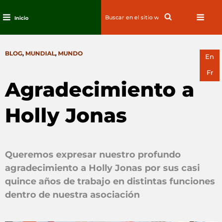
Search
Search
Inicio
for:
Ir
al
CATEGORIES
BLOG
,
MUNDIAL
,
MUNDO
contenido
En
Fr
Agradecimiento a
Holly Jonas
Queremos expresar nuestro profundo
agradecimiento a Holly Jonas por sus casi
quince años de trabajo en distintas funciones
dentro de nuestra asociación