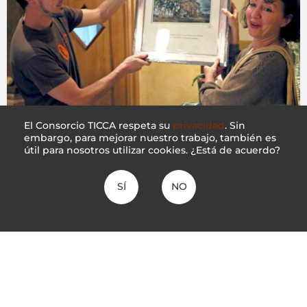
El Consorcio TICCA respeta su
privacidad
. Sin
Agradecimiento a Sergio Couto
embargo, para mejorar nuestro trabajo, también es
útil para nosotros utilizar cookies. ¿Está de acuerdo?
2 marzo 2022
Expresamos nuestro más sincero agradecimiento a Sergio
SÍ
NO
por todos sus años de servicio en la Secretaría del
Consorcio TICCA y nuestros mejores deseos en su nuevo
trabajo en la Universidad de Granada.
Leer más ▸