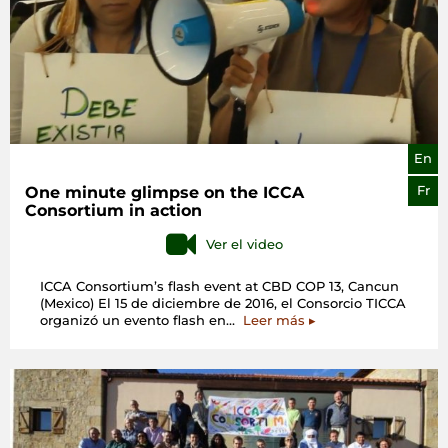
COVID-
19»
En
One minute glimpse on the ICCA
Fr
Consortium in action
Ver el video
ICCA Consortium’s flash event at CBD COP 13, Cancun
(Mexico) El 15 de diciembre de 2016, el Consorcio TICCA
«One
organizó un evento flash en…
Leer más
▸
minute
glimpse
on
the
ICCA
Consortium
in