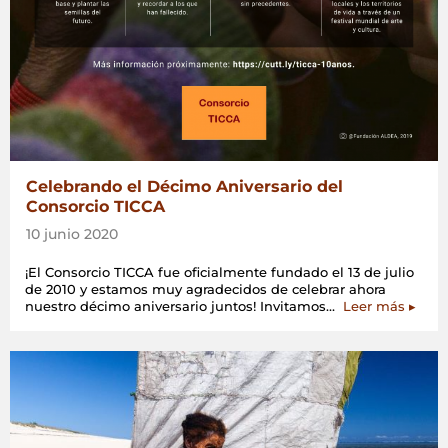
Celebrando el Décimo Aniversario del
Consorcio TICCA
10 junio 2020
¡El Consorcio TICCA fue oficialmente fundado el 13 de julio
de 2010 y estamos muy agradecidos de celebrar ahora
«Cele
nuestro décimo aniversario juntos! Invitamos…
Leer más
▸
el
Décim
Aniver
del
Consor
TICCA