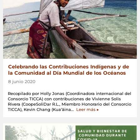
Celebrando las Contribuciones Indígenas y de
la Comunidad al Día Mundial de los Océanos
8 junio 2020
Recopilado por Holly Jonas (Coordinadora internacional del
Consorcio TICCA) con contribuciones de Vivienne Solis
Rivera (CoopeSoliDar R.L., Miembro Honorario del Consorcio
«Celebrando
TICCA), Kevin Chang (Kuaʻāina…
Leer más
▸
las
Contribuciones
Indígenas
y
de