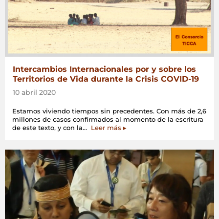
Intercambios Internacionales por y sobre los
Territorios de Vida durante la Crisis COVID-19
10 abril 2020
Estamos viviendo tiempos sin precedentes. Con más de 2,6
millones de casos confirmados al momento de la escritura
«Intercambios
de este texto, y con la…
Leer más
▸
Internacionales
por
y
sobre
los
Territorios
de
Vida
durante
la
Crisis