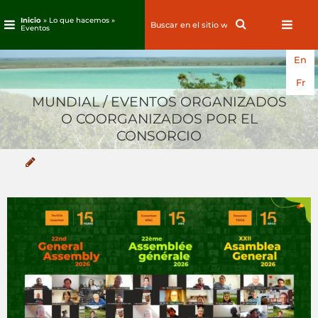
Inicio
» Lo que hacemos »
Search
Search
Eventos
for:
Ir
En
al
contenido
Fr
MUNDIAL / EVENTOS ORGANIZADOS
O COORGANIZADOS POR EL
CONSORCIO