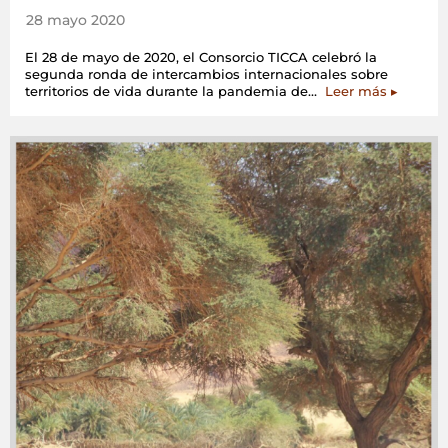
28 mayo 2020
El 28 de mayo de 2020, el Consorcio TICCA celebró la
segunda ronda de intercambios internacionales sobre
«Interca
territorios de vida durante la pandemia de…
Leer más
▸
Internaci
sobre
Territorio
de
Vida,
Salud
y
Bienesta
Comunita
Durante
la
Pandemi
de
COVID-
19»