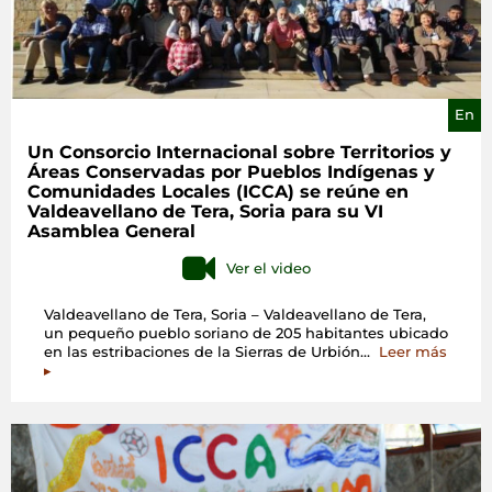
action»
En
Un Consorcio Internacional sobre Territorios y
Áreas Conservadas por Pueblos Indígenas y
Comunidades Locales (ICCA) se reúne en
Valdeavellano de Tera, Soria para su VI
Asamblea General
Ver el video
Valdeavellano de Tera, Soria – Valdeavellano de Tera,
un pequeño pueblo soriano de 205 habitantes ubicado
«Un
en las estribaciones de la Sierras de Urbión…
Leer más
Conso
▸
Intern
sobre
Territo
y
Áreas
Conse