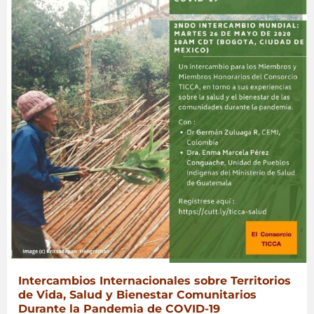
la
Comunidad
al
Día
Mundial
de
los
Océanos»
Intercambios Internacionales sobre Territorios
de Vida, Salud y Bienestar Comunitarios
Durante la Pandemia de COVID-19