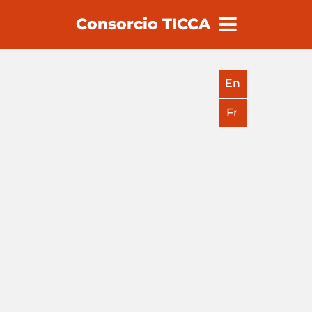
Consorcio TICCA
earch
En
Fr