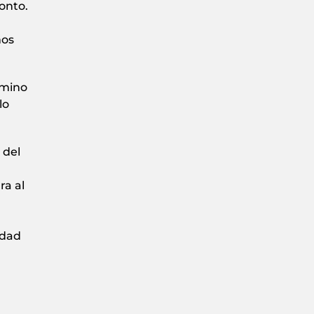
onto.
mos
amino
lo
 del
ra al
idad