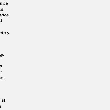
as de
os
cados
l
cto y
te
s
e
as,
 al
e