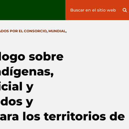
Search
S
for:
ADOS POR EL CONSORCIO
,
MUNDIAL
,
logo sobre
ndígenas,
icial y
ndos y
ra los territorios de