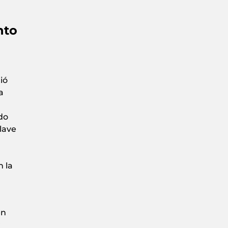
nto
l
ió
a
do
lave
n la
en
r