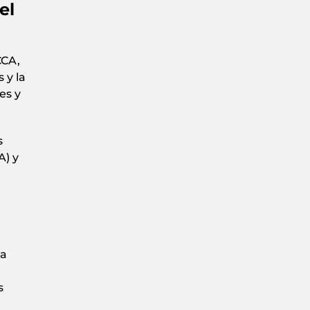
el
CCA,
 y la
es y
s
A) y
da
s