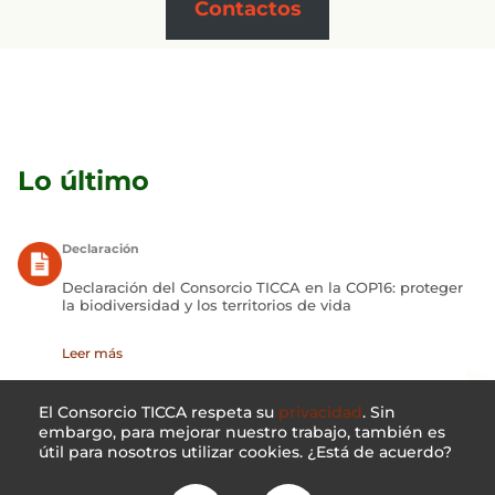
Contactos
Lo último
Declaración
Declaración del Consorcio TICCA en la COP16: proteger
la biodiversidad y los territorios de vida
Leer más
Publicación
El Consorcio TICCA respeta su
privacidad
. Sin
Nuevas directrices para el reconocimiento de territorios
embargo, para mejorar nuestro trabajo, también es
y áreas conservados por Pueblos Indígenas y
útil para nosotros utilizar cookies. ¿Está de acuerdo?
comunidades locales (TICCA) que se superponen con
áreas protegidas