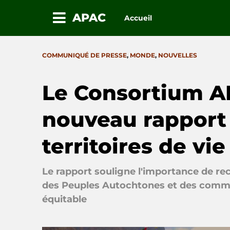
APAC
Accueil
Passez
au
CATEGORIES
COMMUNIQUÉ DE PRESSE
,
MONDE
,
NOUVELLES
contenu
Le Consortium A
nouveau rapport 
territoires de vie
Le rapport souligne l'importance de re
des Peuples Autochtones et des commu
équitable