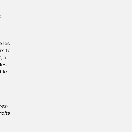
t
 les
rsité
, a
des
 le
rès-
roits