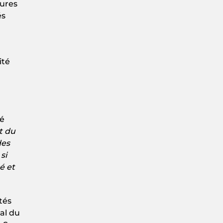
eures
és
ité
ué
t du
des
si
é et
tés
al du