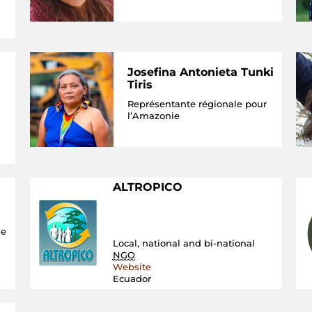
Josefina Antonieta Tunki
Tiris
Représentante régionale pour
l’Amazonie
ALTROPICO
de
Local, national and bi-national
NGO
Website
Ecuador