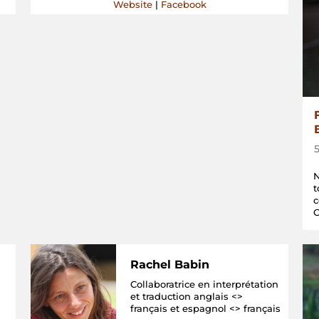
Website
|
Facebook
N
t
c
Rachel Babin
Collaboratrice en interprétation
et traduction anglais <>
français et espagnol <> français