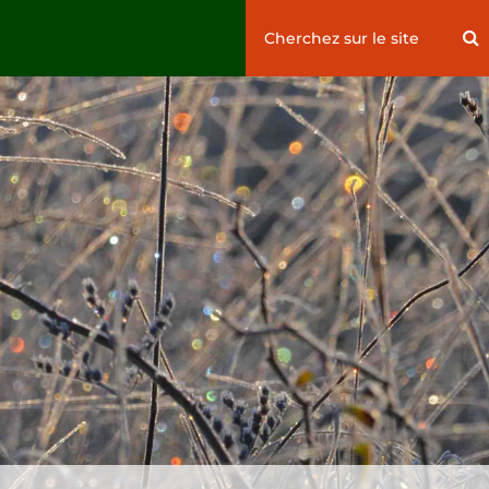
Search
S
for: