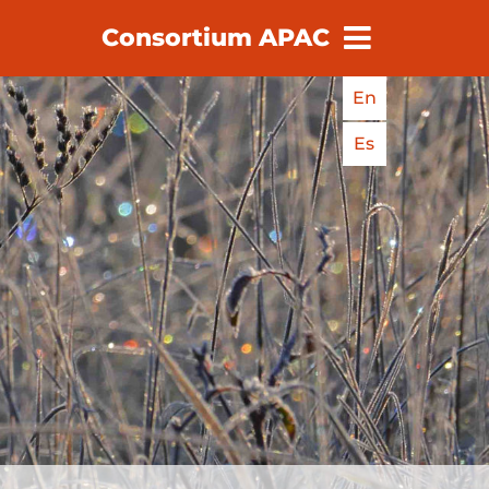
Consortium APAC
earch
En
Es