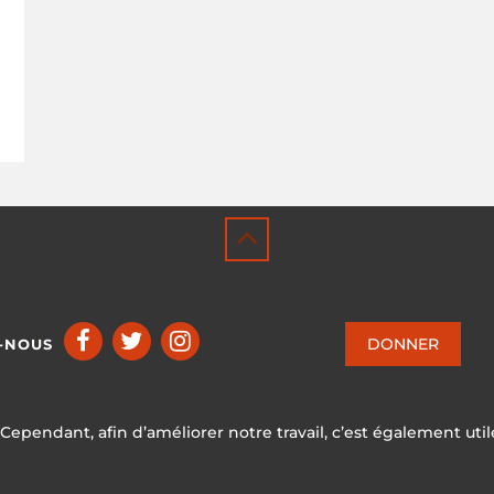
DONNER
-NOUS
 Cependant, afin d’améliorer notre travail, c’est également util
ICCA CONSORTIUM
CC BY-NC-SA 4.0
|
PRIVACY POLICY
ec ♥ en Suisse par KOSDESIGN | Hosted in Switzerland by
INFOMA