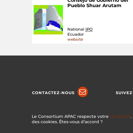
Consejo de Gobierno del
Pueblo Shuar Arutam
National
IPO
Ecuador
website
CONTACTEZ-NOUS
SUIVEZ
Le Consortium APAC respecte votre
vie privée
.
des cookies. Êtes-vous d’accord ?
Créé av