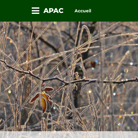
APAC
Accueil
Passez
au
contenu