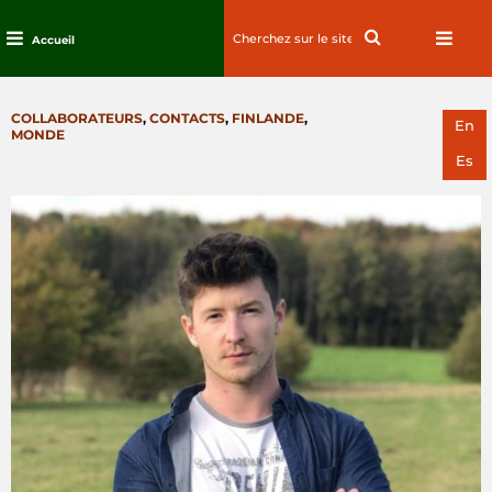
Search
Search
Accueil
for:
Passez
au
CATEGORIES
COLLABORATEURS
,
CONTACTS
,
FINLANDE
,
contenu
En
MONDE
Es