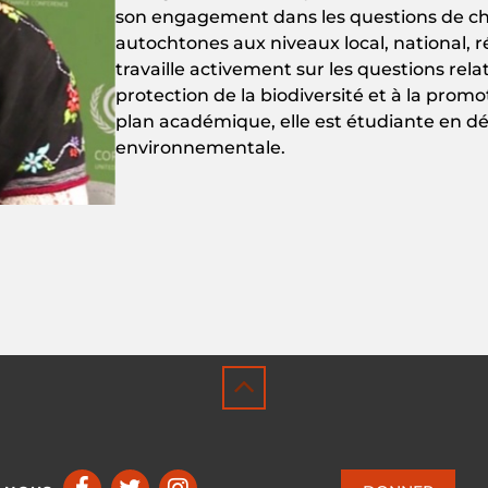
son
engagement
dans
les
questions
de
c
autochtones
aux
niveaux
local,
national
,
r
travaille
activement
sur les
questions
rela
protection
de la
biodiversité
et à la
promo
plan académique, elle
est
étudiante
en
d
environnementale
.