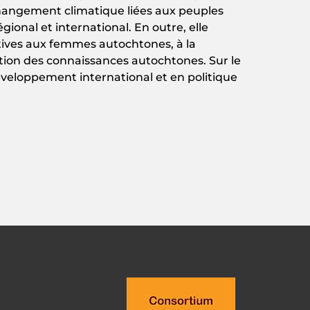
hangement
climatique
liées
aux
peuples
égional
et
international
. En
outre
,
elle
tives
aux
femmes
autochtones
, à la
tion
des
connaissances
autochtones
. Sur le
éveloppement
international
et en
politique