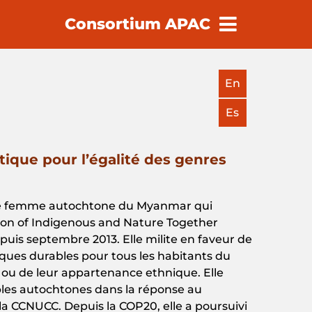
Consortium APAC
earch
En
Es
ique pour l’égalité des genres
e femme
autochtone
du Myanmar qui
ion
of
Indigenous
and
Nature
Together
puis
septembre
2013. Elle milite en
faveur
de
ques
durables
pour
tous
les
habitants
du
e
ou
de
leur
appartenance
ethnique
.
Elle
les
autochtones
dans
la
réponse
au
 la CCNUCC.
Depuis
la COP20, elle a
poursuivi