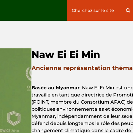
Search
S
for:
Naw Ei Ei Min
Ancienne représentation thémat
Basée au Myanmar
. Naw
Ei
Ei
Min
est
un
travaille
en
tant
que
directrice
de
Promot
(POINT, membre du
C
onsortium
APAC
)
de
politiques
environnementales
et
économi
Myanmar,
indépendamment
de
leur
sex
défend
depuis
longtemps
le
rôle
des
peup
changement
climatique
dans
le cadre de