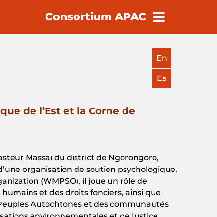
Consortium APAC
earch
En
Es
que de l’Est et la Corne de
pasteur Massaï du district de Ngorongoro,
d’une organisation de soutien psychologique,
anization (WMPSO), il joue un rôle de
humains et des droits fonciers, ainsi que
es Peuples Autochtones et des communautés
sations environnementales et de justice