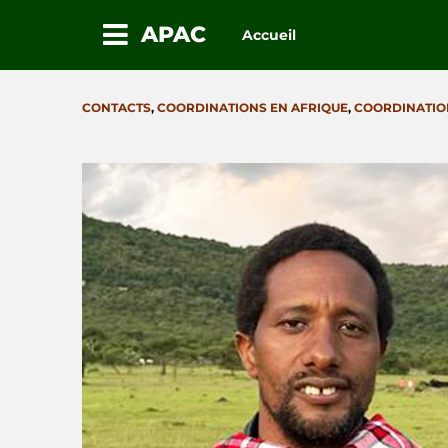
APAC
Accueil
Passez
au
CATEGORIES
CONTACTS
,
COORDINATIONS EN AFRIQUE
,
COORDINATIO
contenu