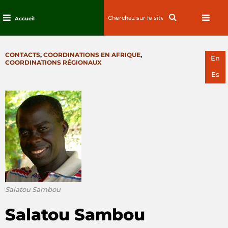
Search
Search
Accueil
for:
Passez
au
CATEGORIES
CONTACTS
,
COORDINATIONS EN AFRIQUE
,
contenu
En
COORDINATIONS RÉGIONAUX
Es
Salatou Sambou
Salatou Sambou