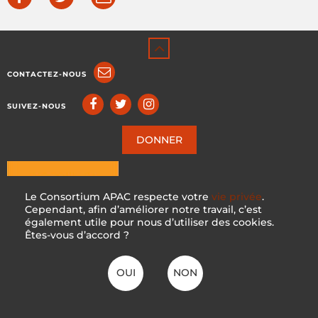
CONTACTEZ-NOUS
SUIVEZ-NOUS
DONNER
Le Consortium APAC respecte votre
vie privée
.
Cependant, afin d’améliorer notre travail, c’est
également utile pour nous d’utiliser des cookies.
Êtes-vous d’accord ?
OUI
NON
ICCA CONSORTIUM
CC BY-NC-SA 4.0
|
PRIVACY POLICY
Créé avec ♥ en Suisse par KOSDESIGN | Hosted in Switzerland by
INFOMANIAK