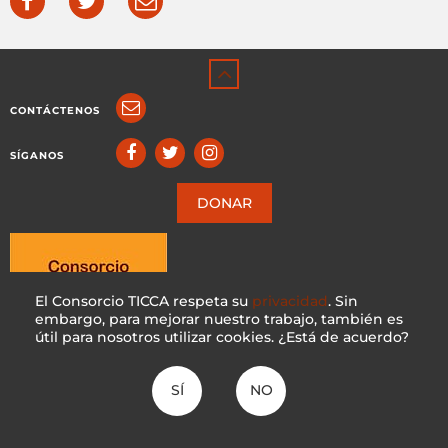
CONTÁCTENOS
SÍGANOS
DONAR
El Consorcio TICCA respeta su
privacidad
. Sin
embargo, para mejorar nuestro trabajo, también es
útil para nosotros utilizar cookies. ¿Está de acuerdo?
SÍ
NO
ICCA CONSORTIUM
CC BY-NC-SA 4.0
|
PRIVACY POLICY
Hecho con ♥ en Suiza por KOSDESIGN | Hosted in Switzerland by
INFOMANIAK