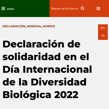
Search
Search
Inicio
for:
Ir
al
CATEGORIES
DECLARACIÓN
,
MUNDIAL
,
MUNDO
contenido
En
Fr
Declaración de
solidaridad en el
Día Internacional
de la Diversidad
Biológica 2022