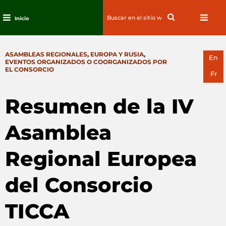
Search
Search
Inicio
for:
Ir
al
CATEGORIES
ASAMBLEAS REGIONALES
,
EUROPA Y RUSIA
,
contenido
En
EVENTOS ORGANIZADOS O COORGANIZADOS POR
EL CONSORCIO
Fr
Resumen de la IV
Asamblea
Regional Europea
del Consorcio
TICCA