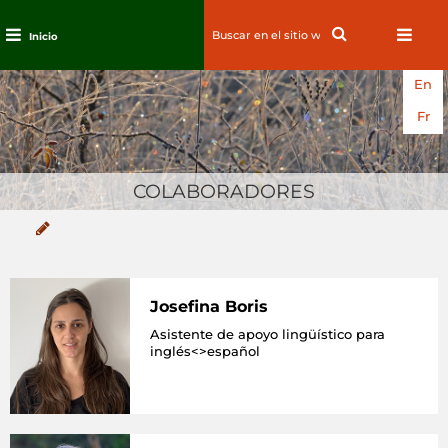
Search
Search
Inicio
for:
Ir
En
al
contenido
Fr
COLABORADORES
Josefina Boris
Asistente de apoyo lingüístico para
inglés<>español