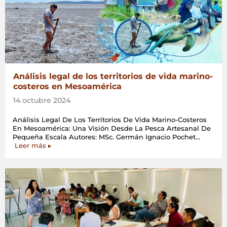
Análisis legal de los territorios de vida marino-
costeros en Mesoamérica
14 octubre 2024
Análisis Legal De Los Territorios De Vida Marino-Costeros
En Mesoamérica: Una Visión Desde La Pesca Artesanal De
Pequeña Escala Autores: MSc. Germán Ignacio Pochet…
«Análisis
Leer más
▸
legal
de
los
territorios
de
vida
marino-
costeros
en