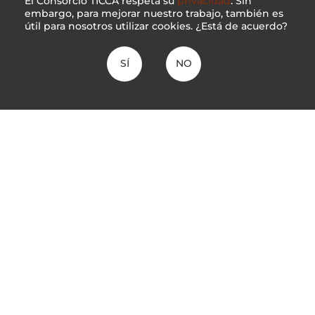
El Consorcio TICCA respeta su
privacidad
. Sin
Website
Facebook
embargo, para mejorar nuestro trabajo, también es
Mexico
útil para nosotros utilizar cookies. ¿Está de acuerdo?
SÍ
NO
Manuel May Castillo
Colaborador como traductor e intérprete
entre inglés y español