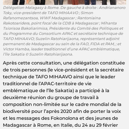
Délégation Malagasy à Rome. De gauche à droite : Andriananoro
Toky, vice-president de TAFO MIHAAVO ; Simon
Rafanomezantsoa, WWF Madagascar ; Rantoniaina
Rakotoaridera, point focal de la CDB à Madagascar ; Mihanta
Tsiorisoa Bakoliarimisa, Présidente du Comité des Politiques et
du Programme du Consortium APAC et secrétaire technique de
TAFO MIHAAVO; Suzelin Ratohiarijaona, représentant adjoint
permanent de Madagascar au sein de la FAO, FIDA et PAM, ; et
Victor Hamba, leader traditionnel d’une APAC emblématique,
l’île Sakatia © Suzelin Ratohiarijaona.
Après cette consultation, une délégation constituée
de trois personnes (le vice-président et la secrétaire
technique de TAFO MIHAAVO ainsi que le leader
traditionnel de l’APAC-territoire de vie
emblématique de l’île Sakatia) a participé à la
deuxième réunion du groupe de travail à
composition non-limitée sur le cadre mondial de la
biodiversité pour l’après 2020 afin de porter la voix
et les messages des Fokonolona et des jeunes de
Madagascar à Rome, en Italie, du 24 au 29 février