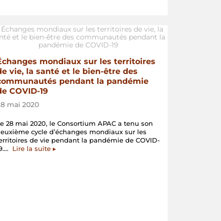
Échanges mondiaux sur les territoires
de vie, la santé et le bien-être des
communautés pendant la pandémie
de COVID-19
28 mai 2020
e 28 mai 2020, le Consortium APAC a tenu son
euxième cycle d’échanges mondiaux sur les
erritoires de vie pendant la pandémie de COVID-
« Échanges
19.…
Lire la suite
▸
mondiaux
sur
les
territoires
de
vie,
la
santé