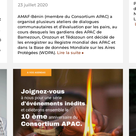
P
23 juillet 2020
d
AMAF-Bénin (membre du Consortium APAC) a
L
t
organisé plusieurs ateliers de dialogues
communautaires et d’évaluation par les pairs, au
,
cours desquels les gardiens des APAC de
Bamezoun, Orozoun et Têdozoun ont décidé de
é
les enregistrer au Registre mondial des APAC et
dans la Base de données Mondiale sur les Aires
e
Protégées (WDPA).
Lire la suite ▸