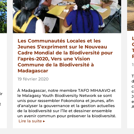
Les Communautés Locales et les
Jeunes S’expriment sur le Nouveau
Cadre Mondial de la Biodiversité pour
l’après-2020, Vers une Vision
Commune de la Biodiversité à
Madagascar
T
19 février 2020
d
c
À Madagascar, notre membre TAFO MIHAAVO et
c
ir
le Malagasy Youth Biodiversity Network se sont
J
unis pour rassembler Fokonolona et jeunes, afin
e
t
d’analyser la gouvernance et la gestion actuelles
A
de la biodiversité sur l’île et dessiner ensemble
un avenir commun pour préserver la biodiversité.
Lire la suite ▸