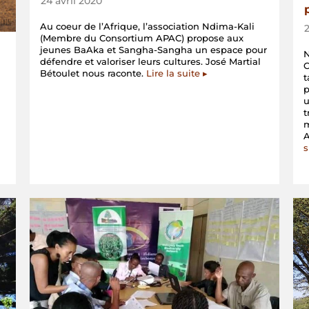
24 avril 2020
Au coeur de l’Afrique, l’association Ndima-Kali
(Membre du Consortium APAC) propose aux
jeunes BaAka et Sangha-Sangha un espace pour
N
défendre et valoriser leurs cultures. José Martial
C
Bétoulet nous raconte.
Lire la suite ▸
t
p
u
t
m
A
s