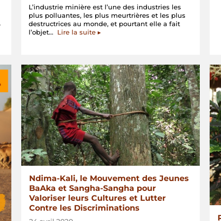
L’industrie minière est l’une des industries les
plus polluantes, les plus meurtrières et les plus
destructrices au monde, et pourtant elle a fait
r
« Le
l’objet…
Lire la suite
▸
Consortium
APAC
se
joint
à
la
lettre
de
solidarité
internationale
contre
l’opportunisme
agressif
de
l’industrie
minière
pendant
Ndima-Kali, le Mouvement des Jeunes
la
BaAka et Sangha-Sangha pour
pandémie
Valoriser leurs Cultures et Lutter
de
Contre les Discriminations
COVID-
19 »