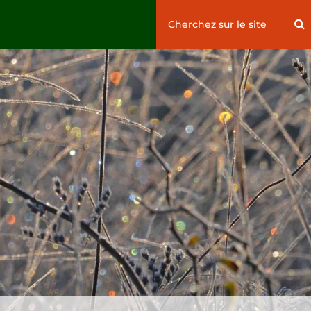
Search
S
for: