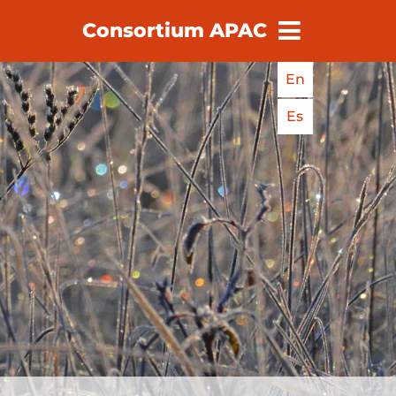
Consortium APAC
earch
En
Es