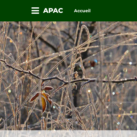
APAC
Accueil
Passez
au
contenu