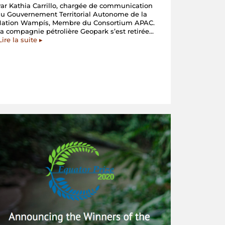
ar Kathia Carrillo, chargée de communication
u Gouvernement Territorial Autonome de la
Nation Wampís, Membre du Consortium APAC.
a compagnie pétrolière Geopark s’est retirée…
« Pérou
Lire la suite
▸
:
Une
compagnie
pétrolière
suspend
ses
opérations
en
terres
Wampís
et
Achuar,
mais
la
menace
subsiste »