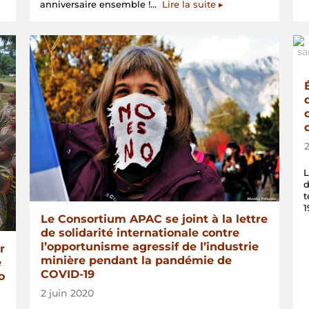
« Célébration
anniversaire ensemble !…
Lire la suite
▸
du
10e
Anniversaire
du
Consortium
APAC »
L
d
t
Le Consortium APAC se joint à la lettre
de solidarité internationale contre
l’opportunisme agressif de l’industrie
r
minière pendant la pandémie de
e
COVID-19
o
2 juin 2020