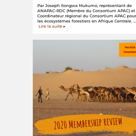
Par Joseph Itongwa Mukumo, représentant de
ANAPAC-RDC (Membre du Consortium APAC) et
Coordinateur régional du Consortium APAC pou
les écosystèmes forestiers en Afrique Centrale. …
« Une
Lire la suite
▸
possible
voie
légale
pour
sécuriser
et
renforcer
les
APAC-
territoires
de
vie
en
République
démocratique
du
Congo »