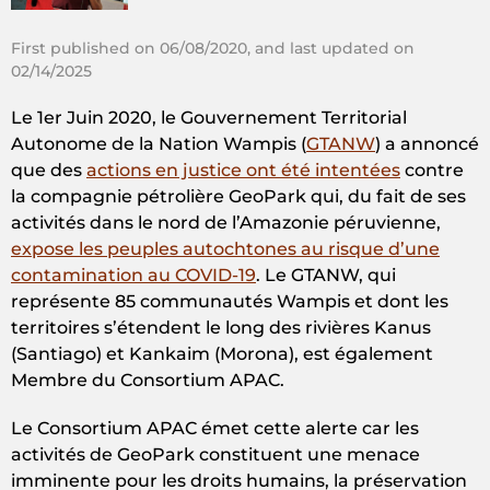
First published on 06/08/2020, and last updated on
02/14/2025
Le 1er Juin 2020, le Gouvernement Territorial
Autonome de la Nation Wampis (
GTANW
) a annoncé
que des
actions en justice ont été intentées
contre
la compagnie pétrolière GeoPark qui, du fait de ses
activités dans le nord de l’Amazonie péruvienne,
expose les peuples autochtones au risque d’une
contamination au COVID-19
. Le GTANW, qui
représente 85 communautés Wampis et dont les
territoires s’étendent le long des rivières Kanus
(Santiago) et Kankaim (Morona), est également
Membre du Consortium APAC.
Le Consortium APAC émet cette alerte car les
activités de GeoPark constituent une menace
imminente pour les droits humains, la préservation