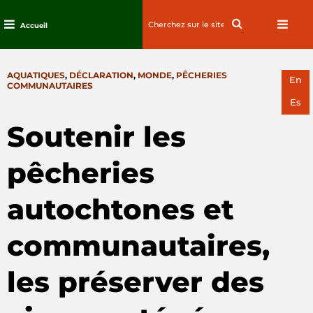
Search
Search
Accueil
for:
Passez
au
CATEGORIES
AQUATIQUES
,
DÉCLARATION
,
MONDE
,
PÊCHERIES
contenu
En
COMMUNAUTAIRES
Es
Soutenir les
pêcheries
autochtones et
communautaires,
les préserver des