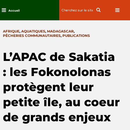
Search
Search
Accueil
for:
Passez
au
CATEGORIES
AFRIQUE
,
AQUATIQUES
,
MADAGASCAR
,
contenu
PÊCHERIES COMMUNAUTAIRES
,
PUBLICATIONS
L’APAC de Sakatia
: les Fokonolonas
protègent leur
petite île, au coeur
de grands enjeux