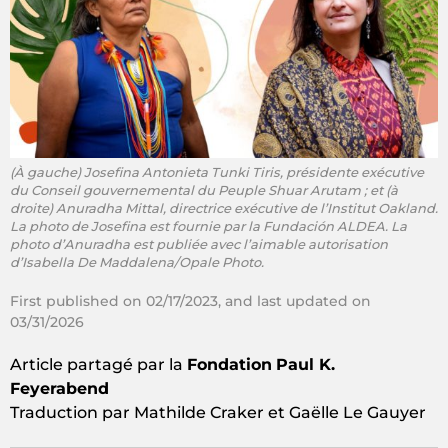
(À gauche) Josefina Antonieta Tunki Tiris, présidente exécutive
du Conseil gouvernemental du Peuple Shuar Arutam ; et (à
droite) Anuradha Mittal, directrice exécutive de l’Institut Oakland.
La photo de Josefina est fournie par la Fundación ALDEA. La
photo d’Anuradha est publiée avec l’aimable autorisation
d’Isabella De Maddalena/Opale Photo.
First published on 02/17/2023, and last updated on
03/31/2026
Article partagé par la
Fondation
Paul K.
Feyerabend
Traduction par Mathilde Craker et Gaëlle Le Gauyer