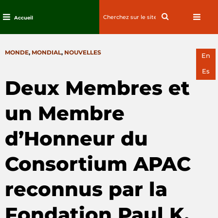
Search
Search
Accueil
for:
Passez
au
CATEGORIES
MONDE
,
MONDIAL
,
NOUVELLES
contenu
En
Es
Deux Membres et
un Membre
d’Honneur du
Consortium APAC
reconnus par la
Fondation Paul K.