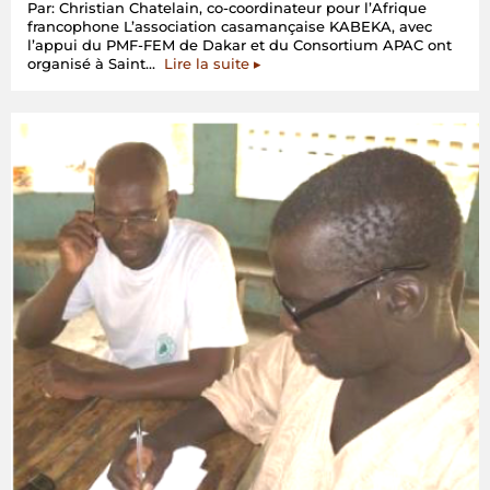
Par: Christian Chatelain, co-coordinateur pour l’Afrique
francophone L’association casamançaise KABEKA, avec
l’appui du PMF-FEM de Dakar et du Consortium APAC ont
« Elaboration
organisé à Saint…
Lire la suite
▸
de
plans
d’action
nationaux
pour
les
APAC
en
Afrique
de
l’Ouest »