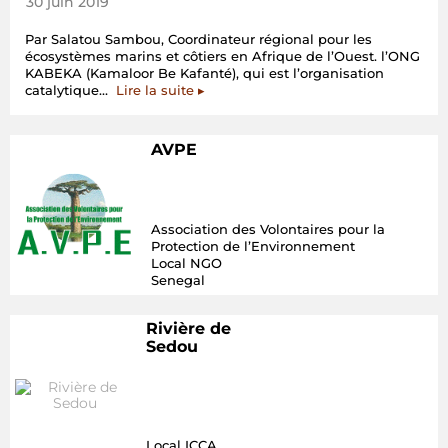
30 juin 2019
Par Salatou Sambou, Coordinateur régional pour les
écosystèmes marins et côtiers en Afrique de l’Ouest. l’ONG
KABEKA (Kamaloor Be Kafanté), qui est l’organisation
« L’Instauration
catalytique…
Lire la suite
▸
de
Consortium
APAC
AVPE
Zonaux
au
Sénégal »
Association des Volontaires pour la
Protection de l’Environnement
Local NGO
Senegal
Rivière de
Sedou
Local ICCA