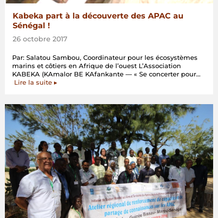
Kabeka part à la découverte des APAC au
Sénégal !
26 octobre 2017
Par: Salatou Sambou, Coordinateur pour les écosystèmes
marins et côtiers en Afrique de l’ouest L’Association
KABEKA (KAmalor BE KAfankante — « Se concerter pour…
« Kabeka
Lire la suite
▸
part
à
la
découverte
des
APAC
au
Sénégal
! »