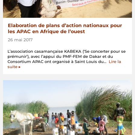
Elaboration de plans d’action nationaux pour
les APAC en Afrique de l’ouest
26 mai 2017
L’association casamançaise KABEKA (‘Se concerter pour se
prémunir’), avec l’appui du PMF-FEM de Dakar et du
Consortium APAC ont organisé à Saint Louis du…
Lire la
« Elaboration
suite
▸
de
plans
d’action
nationaux
pour
les
APAC
en
Afrique
de
l’ouest »