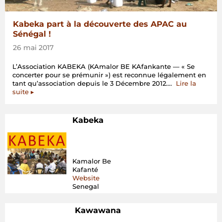
Kabeka part à la découverte des APAC au
Sénégal !
26 mai 2017
L’Association KABEKA (KAmalor BE KAfankante — « Se
concerter pour se prémunir ») est reconnue légalement en
tant qu’association depuis le 3 Décembre 2012.…
Lire la
« Kabeka
suite
▸
part
à
la
Kabeka
découverte
des
APAC
au
Sénégal
Kamalor Be
! »
Kafanté
Website
Senegal