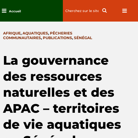
Search
Search
Accueil
for:
Passez
au
CATEGORIES
AFRIQUE
,
AQUATIQUES
,
PÊCHERIES
contenu
COMMUNAUTAIRES
,
PUBLICATIONS
,
SÉNÉGAL
La gouvernance
des ressources
naturelles et des
APAC – territoires
de vie aquatiques