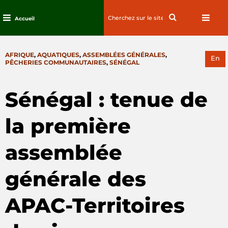
Search
Search
Accueil
for:
Passez
au
CATEGORIES
AFRIQUE
,
AQUATIQUES
,
ASSEMBLÉES GÉNÉRALES
,
contenu
En
PÊCHERIES COMMUNAUTAIRES
,
SÉNÉGAL
Sénégal : tenue de
la première
assemblée
générale des
APAC-Territoires