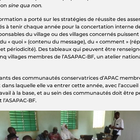
tion
sine qua non
.
ormation a porté sur les stratégies de réussite des ass
gés à tenir chaque année pour la concertation interne
nsables du village ou des villages concernés puissen
 du « quoi » (contenu du message), du « comment » (répa
de et périodicité). Des tableaux qui peuvent être renseig
 cinq villages membres de l’ASAPAC-BF, un atelier nati
sentants des communautés conservatrices d’APAC membre
 dans laquelle elle va entrer cette année, avec l’acc
travail à la base, et au sein des communautés doit être 
st l’ASAPAC-BF.