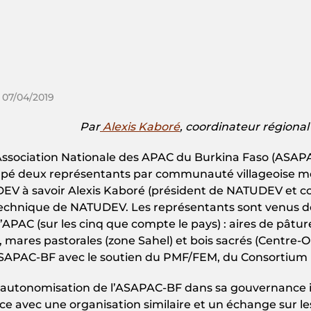
 07/04/2019
Par
Alexis Kaboré
, coordinateur régiona
’Association Nationale des APAC du Burkina Faso (ASAPA
upé deux représentants par communauté villageoise mem
DEV à savoir Alexis Kaboré (président de NATUDEV et 
 technique de NATUDEV. Les représentants sont venus d
 (sur les cinq que compte le pays) : aires de pâture (r
 mares pastorales (zone Sahel) et bois sacrés (Centre-Oue
l’ASAPAC-BF avec le soutien du PMF/FEM, du Consortiu
 l’autonomisation de l’ASAPAC-BF dans sa gouvernance in
ce avec une organisation similaire et un échange sur les