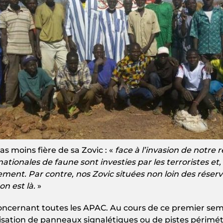
s moins fière de sa Zovic : «
face à l’invasion de notre r
ationales de faune sont investies par les terroristes et, d
ment. Par contre, nos Zovic situées non loin des réserve
on est là.
»
ncernant toutes les APAC. Au cours de ce premier seme
isation de panneaux signalétiques ou de pistes périmétr