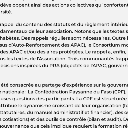
éveloppent ainsi des actions collectives qui confortent
sité.
 rappel du contenu des statuts et du règlement intérieu
mentaux de leur association. Notons que les textes son
tes. Des rappels réguliers sont nécessaires. Outre le
sus d’Auto-Renforcement des APAC), le Consortium mondi
 des APAC et/ou des aires protégées. Le rappel a, enfin,
s les textes de l’Association. Trois communautés frappe
écisions inspirées du PRA (objectifs de l’APAC, gouve
a été consacrée au partage d’expérience sur la gouve
e nationale : La Confédération Paysanne du Faso (CPF). 
es questions des participants. La CPF est structurée d
é attribue le dynamisme croissant de leur organisation (
tatutaires, du manuel administratif et financier), des ou
cotisations) et des outils de contrôle (bilan et audit).
uvernance que cela implique requiert la formation r