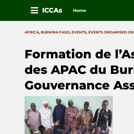
ICCAs
Home
Skip
to
CATEGORIES
AFRICA
,
BURKINA FASO
,
EVENTS
,
EVENTS ORGANISED OR
content
Formation de l’A
des APAC du Burk
Gouvernance Ass