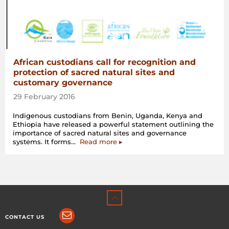
African custodians call for recognition and
protection of sacred natural sites and
customary governance
29 February 2016
Indigenous custodians from Benin, Uganda, Kenya and
Ethiopia have released a powerful statement outlining the
importance of sacred natural sites and governance
“African
systems. It forms…
Read more
▸
custodians
call
for
recognition
and
protection
of
sacred
CONTACT US
natural
sites