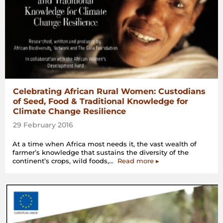
Celebrating African Rural Women: Custodians
of Seed, Food & Traditional Knowledge for
Climate Change Resilience
29 February 2016
At a time when Africa most needs it, the vast wealth of
farmer’s knowledge that sustains the diversity of the
“Celebrating
continent’s crops, wild foods,…
Read more
▸
African
Rural
Women:
Custodians
of
Seed,
Food