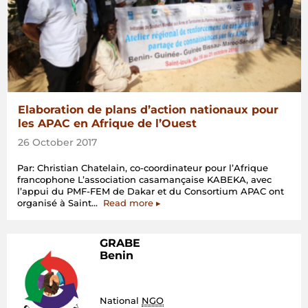
Elaboration de plans d’action nationaux pour
les APAC en Afrique de l’Ouest
26 October 2017
Par: Christian Chatelain, co-coordinateur pour l’Afrique
francophone L’association casamançaise KABEKA, avec
l’appui du PMF-FEM de Dakar et du Consortium APAC ont
“Elaboration
organisé à Saint…
Read more
▸
de
plans
d’action
GRABE
nationaux
Benin
pour
les
APAC
en
National
NGO
Afrique