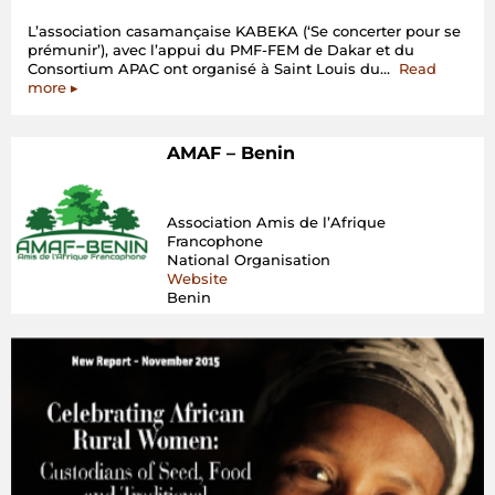
L’association casamançaise KABEKA (‘Se concerter pour se
prémunir’), avec l’appui du PMF-FEM de Dakar et du
Consortium APAC ont organisé à Saint Louis du…
Read
“Elaboration
more
▸
de
plans
d’action
AMAF – Benin
nationaux
pour
les
APAC
Association Amis de l’Afrique
en
Francophone
Afrique
National Organisation
de
Website
l’ouest”
Benin