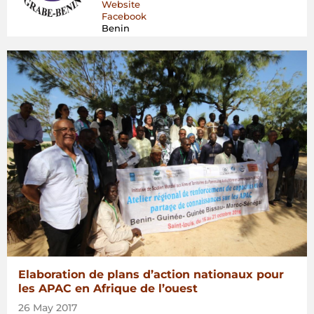
Website
de
Facebook
l’Ouest”
Benin
Elaboration de plans d’action nationaux pour
les APAC en Afrique de l’ouest
26 May 2017