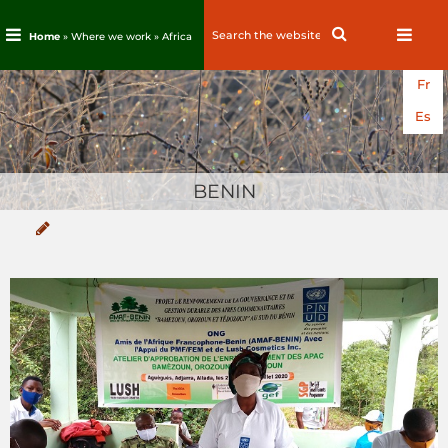
Search
Search
Home
» Where we work »
Africa
for:
Skip
Fr
to
content
Es
BENIN