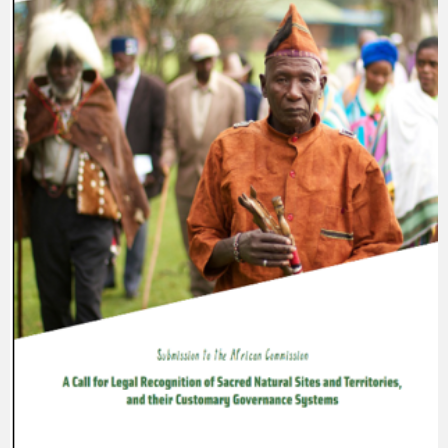
&
Traditional
Knowledge
for
Climate
Change
Resilience”