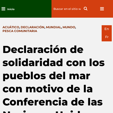
Search
Search
Inicio
for:
Ir
al
CATEGORIES
ACUÁTICO
,
DECLARACIÓN
,
MUNDIAL
,
MUNDO
,
contenido
En
PESCA COMUNITARIA
Fr
Declaración de
solidaridad con los
pueblos del mar
con motivo de la
Conferencia de las