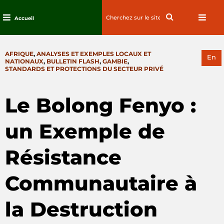
Search
Search
Accueil
for:
Passez
au
CATEGORIES
AFRIQUE
,
ANALYSES ET EXEMPLES LOCAUX ET
contenu
En
NATIONAUX
,
BULLETIN FLASH
,
GAMBIE
,
STANDARDS ET PROTECTIONS DU SECTEUR PRIVÉ
Le Bolong Fenyo :
un Exemple de
Résistance
Communautaire à
la Destruction