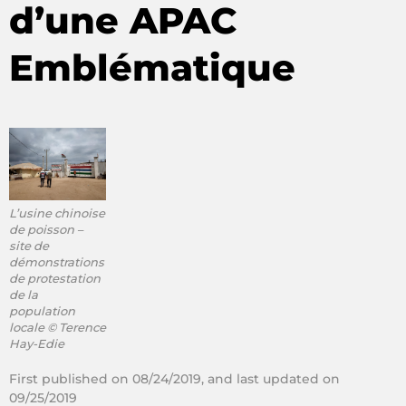
d’une APAC
Emblématique
L’usine chinoise
de poisson –
site de
démonstrations
de protestation
de la
population
locale © Terence
Hay-Edie
First published on 08/24/2019, and last updated on
09/25/2019