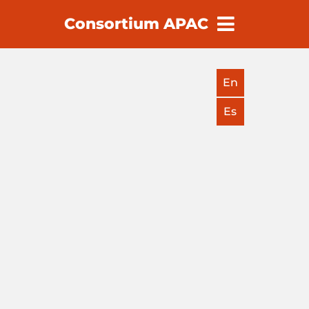
Consortium APAC
earch
En
Es