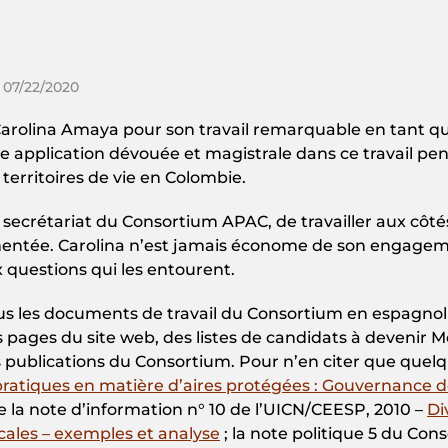
 07/22/2020
rolina Amaya pour son travail remarquable en tant qu
 application dévouée et magistrale dans ce travail pen
territoires de vie en Colombie.
 secrétariat du Consortium APAC, de travailler aux côtés
mentée. Carolina n’est jamais économe de son engageme
ux questions qui les entourent.
té tous les documents de travail du Consortium en espagno
es pages du site web, des listes de candidats à devenir
s publications du Consortium. Pour n’en citer que quelqu
s pratiques en matière d’aires protégées : Gouvernance 
a note d’information n° 10 de l’UICN/CEESP, 2010 –
Di
ales – exemples et analyse
; la note politique 5 du Con