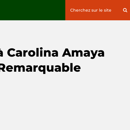
Search
S
for:
 Carolina Amaya
l Remarquable