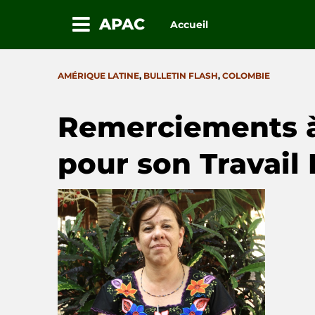
APAC
Accueil
Passez
au
CATEGORIES
AMÉRIQUE LATINE
,
BULLETIN FLASH
,
COLOMBIE
contenu
Remerciements à
pour son Travai