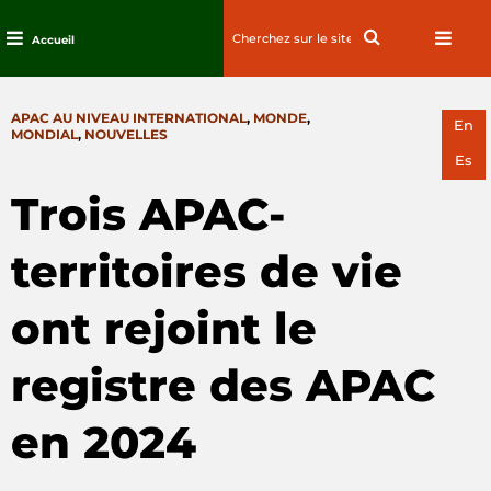
Search
Search
Accueil
for:
Passez
au
CATEGORIES
APAC AU NIVEAU INTERNATIONAL
,
MONDE
,
contenu
En
MONDIAL
,
NOUVELLES
Es
Trois APAC-
territoires de vie
ont rejoint le
registre des APAC
en 2024