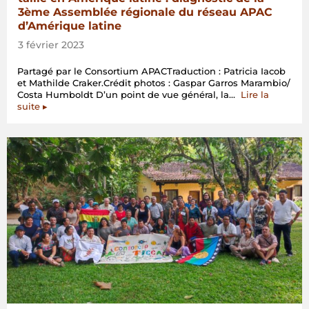
3ème Assemblée régionale du réseau APAC
d’Amérique latine
3 février 2023
Partagé par le Consortium APACTraduction : Patricia Iacob
et Mathilde Craker.Crédit photos : Gaspar Garros Marambio/
Costa Humboldt D’un point de vue général, la…
Lire la
« Les
suite
▸
territoires
de
vie
font
face
à
des
défis
de
taille
en
Amérique
latine
:
diagnostic
de
la