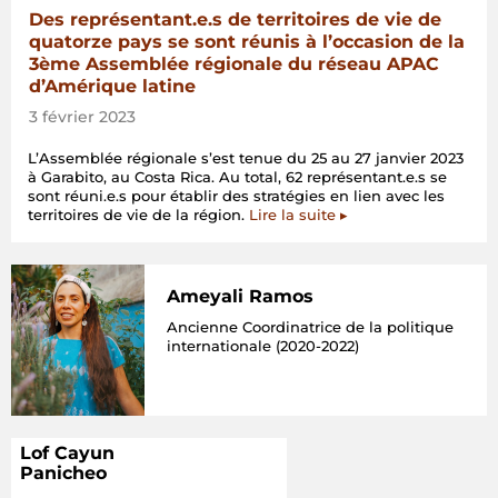
3ème
Des représentant.e.s de territoires de vie de
Assemblée
quatorze pays se sont réunis à l’occasion de la
régionale
3ème Assemblée régionale du réseau APAC
du
d’Amérique latine
réseau
APAC
3 février 2023
d’Amérique
latine »
L’Assemblée régionale s’est tenue du 25 au 27 janvier 2023
à Garabito, au Costa Rica. Au total, 62 représentant.e.s se
sont réuni.e.s pour établir des stratégies en lien avec les
territoires de vie de la région.
Lire la suite ▸
Ameyali Ramos
Ancienne Coordinatrice de la politique
internationale (2020-2022)
Lof Cayun
Panicheo