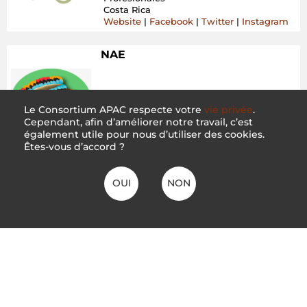
Costa Rica
Website
|
Facebook
|
Twitter
|
Instagram
NAE
Nacion Achuar
Le Consortium APAC respecte votre
vie privée
.
Ecuador
Cependant, afin d’améliorer notre travail, c’est
IPLCO
également utile pour nous d’utiliser des cookies.
Ecuador
Website
|
Facebook
Êtes-vous d’accord ?
CICOL
OUI
NON
CICOL – the Indigenous Union of
Lomerio
Local ICCA
Bolivia
Facebook
Asociación Ambiental Budi